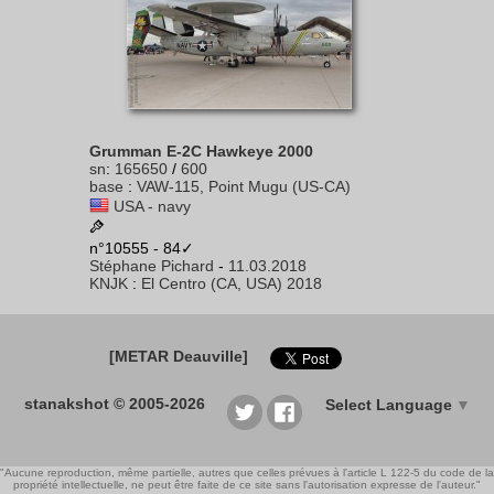
Grumman E-2C Hawkeye 2000
sn
:
165650
/
600
base
:
VAW-115, Point Mugu (US-CA)
USA - navy
n°10555 - 84✓
Stéphane Pichard
-
11.03.2018
KNJK
:
El Centro (CA, USA) 2018
[METAR Deauville]
stanakshot © 2005-2026
Select Language
▼
"Aucune reproduction, même partielle, autres que celles prévues à l'article L 122-5 du code de la
propriété intellectuelle, ne peut être faite de ce site sans l'autorisation expresse de l'auteur."