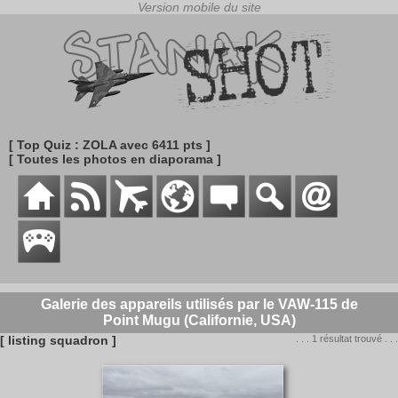
[ Top Quiz : ZOLA avec 6411 pts ]
[ Toutes les photos en diaporama ]
Galerie des appareils utilisés par le VAW-115 de
Point Mugu (Californie, USA)
[ listing squadron ]
. . . 1 résultat trouvé . . .