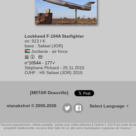
Lockheed F-104A Starfighter
sn
:
913
/
K
base
:
Safawi (JOR)
Jordanie - air force
2
n°10544 - 177✓
Stéphane Pichard
-
25.11.2015
OJHF
:
H5 Safawi (JOR) 2015
[METAR Deauville]
stanakshot © 2005-2026
Select Language
▼
"Aucune reproduction, même partielle, autres que celles prévues à l'article L 122-5 du code de la
propriété intellectuelle, ne peut être faite de ce site sans l'autorisation expresse de l'auteur."