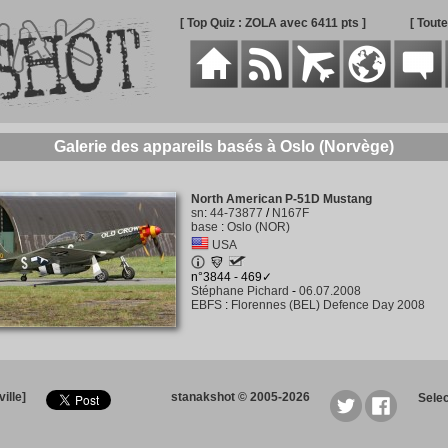
[ Top Quiz : ZOLA avec 6411 pts ]
[ Tout
Galerie des appareils basés à Oslo (Norvège)
North American P-51D Mustang
sn
:
44-73877
/
N167F
base
:
Oslo (NOR)
USA
n°3844 - 469✓
Stéphane Pichard
-
06.07.2008
EBFS
:
Florennes (BEL) Defence Day 2008
ille]
stanakshot © 2005-2026
Sele