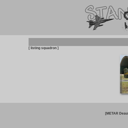
[ listing squadron ]
[METAR Deauv