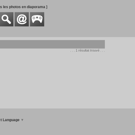
es les photos en diaporama ]
. . . 1 résultat trouvé . . .
ct Language
▼