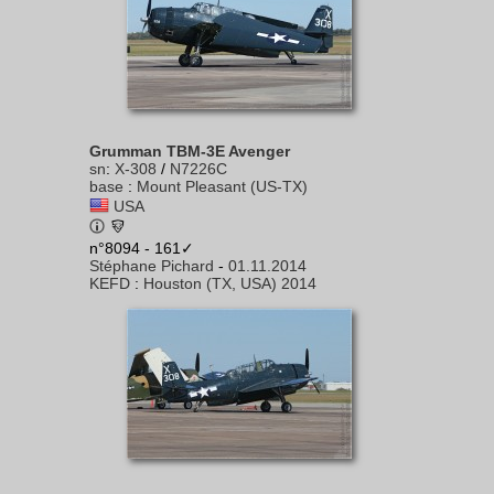
Grumman TBM-3E Avenger
sn
:
X-308
/
N7226C
base
:
Mount Pleasant (US-TX)
USA
n°8094 - 161✓
Stéphane Pichard
-
01.11.2014
KEFD
:
Houston (TX, USA) 2014