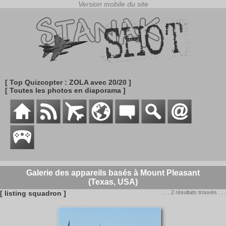
[ Top Quizcopter : ZOLA avec 20/20 ]
[ Toutes les photos en diaporama ]
Galerie des appareils basés à Mount Pleasant
(Texas, USA)
[ listing squadron ]
. . . 2 résultats trouvés . . .