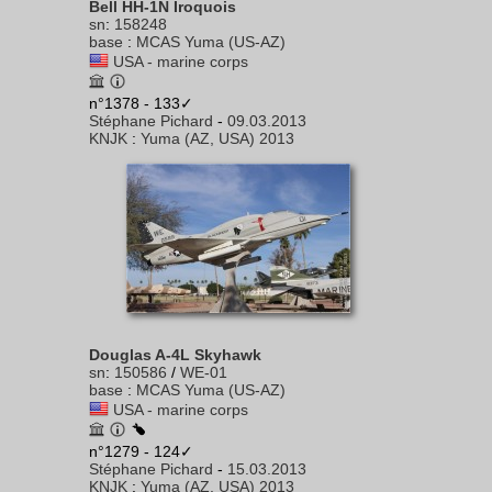
Bell HH-1N Iroquois
sn
:
158248
base
:
MCAS Yuma (US-AZ)
USA - marine corps
n°1378 - 133✓
Stéphane Pichard
-
09.03.2013
KNJK
:
Yuma (AZ, USA) 2013
Douglas A-4L Skyhawk
sn
:
150586
/
WE-01
base
:
MCAS Yuma (US-AZ)
USA - marine corps
n°1279 - 124✓
Stéphane Pichard
-
15.03.2013
KNJK
:
Yuma (AZ, USA) 2013