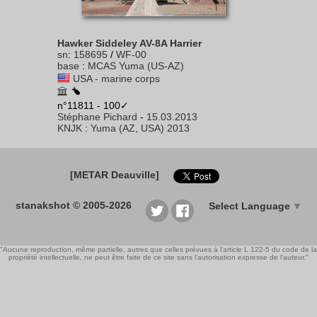
Hawker Siddeley AV-8A Harrier
sn
:
158695
/
WF-00
base
:
MCAS Yuma (US-AZ)
USA - marine corps
n°11811 - 100✓
Stéphane Pichard
-
15.03.2013
KNJK
:
Yuma (AZ, USA) 2013
[METAR Deauville]
stanakshot © 2005-2026
Select Language
▼
"Aucune reproduction, même partielle, autres que celles prévues à l'article L 122-5 du code de la
propriété intellectuelle, ne peut être faite de ce site sans l'autorisation expresse de l'auteur."