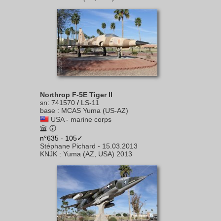
Northrop F-5E Tiger II
sn
:
741570
/
LS-11
base
:
MCAS Yuma (US-AZ)
USA - marine corps
n°635 - 105✓
Stéphane Pichard
-
15.03.2013
KNJK
:
Yuma (AZ, USA) 2013