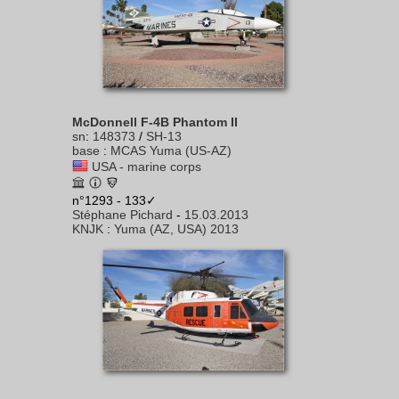
McDonnell F-4B Phantom II
sn
:
148373
/
SH-13
base
:
MCAS Yuma (US-AZ)
USA - marine corps
n°1293 - 133✓
Stéphane Pichard
-
15.03.2013
KNJK
:
Yuma (AZ, USA) 2013