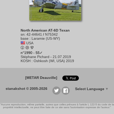
North American AT-6D Texan
sn
:
42-44641
/
N75342
base
:
Laramie (US-WY)
USA
n°1990 - 55✓
Stéphane Pichard
-
21.07.2019
KOSH
:
Oshkosh (WI, USA) 2019
[METAR Deauville]
stanakshot © 2005-2026
Select Language
▼
"Aucune reproduction, même partielle, autres que celles prévues à l'article L 122-5 du code de la
propriété intellectuelle, ne peut être faite de ce site sans l'autorisation expresse de l'auteur."