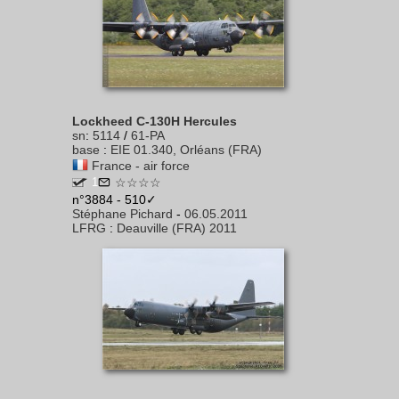
Lockheed C-130H Hercules
sn
:
5114
/
61-PA
base
:
EIE 01.340, Orléans (FRA)
France - air force
1
☆☆☆☆
n°3884 - 510✓
Stéphane Pichard
-
06.05.2011
LFRG
:
Deauville (FRA) 2011