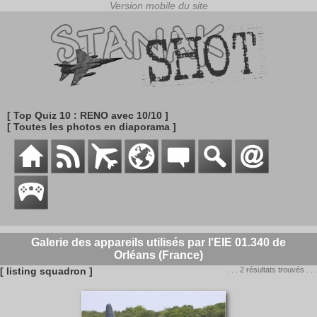
[ Top Quiz 10 : RENO avec 10/10 ]
[ Toutes les photos en diaporama ]
Galerie des appareils utilisés par l'EIE 01.340 de
Orléans (France)
[ listing squadron ]
. . . 2 résultats trouvés . . .