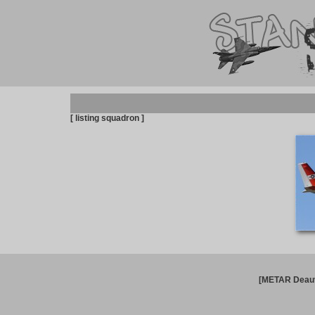
[ listing squadron ]
[METAR Deauv