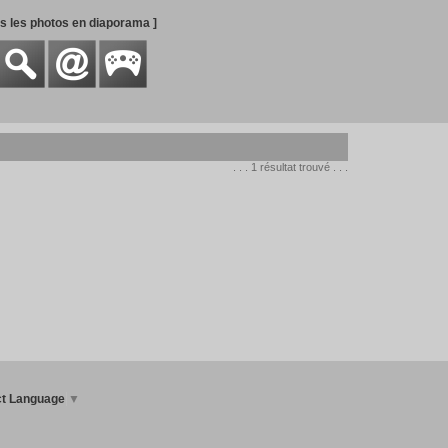
es les photos en diaporama ]
. . . 1 résultat trouvé . . .
ct Language
▼