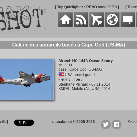
[ Top Quizfighter : RENO avec 20/20 ]
[ Tout
Galerie des appareils basés à Cape Cod (US-MA)
Airtech HC-144A Ocean Sentry
sn
:
2311
base
:
Cape Cod (US-MA)
USA - coast guard
n°8307 - 128✓
Stéphane Pichard
-
07.11.2014
KMOB
:
Mobile (AL, USA) 2014
ille]
stanakshot © 2005-2026
Sele