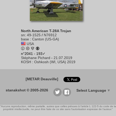
North American T-28A Trojan
sn
:
49-1525
/
N76912
base
:
Canton (US-GA)
USA
n°2041 - 193✓
Stéphane Pichard
-
21.07.2019
KOSH
:
Oshkosh (WI, USA) 2019
[METAR Deauville]
stanakshot © 2005-2026
Select Language
▼
"Aucune reproduction, même partielle, autres que celles prévues à l'article L 122-5 du code de la
propriété intellectuelle, ne peut être faite de ce site sans l'autorisation expresse de l'auteur."