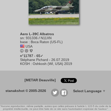
Aero L-39C Albatros
sn
:
931336
/
N11XN
base
:
Boca Raton (US-FL)
USA
n°11787 - 65✓
Stéphane Pichard
-
26.07.2019
KOSH
:
Oshkosh (WI, USA) 2019
[METAR Deauville]
stanakshot © 2005-2026
Select Language
▼
"Aucune reproduction, même partielle, autres que celles prévues à l'article L 122-5 du code de la
propriété intellectuelle, ne peut être faite de ce site sans l'autorisation expresse de l'auteur."