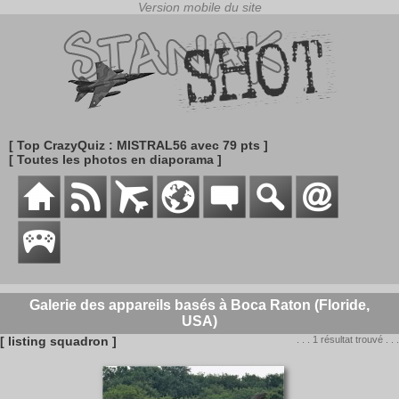
[ Top CrazyQuiz : MISTRAL56 avec 79 pts ]
[ Toutes les photos en diaporama ]
Galerie des appareils basés à Boca Raton (Floride,
USA)
[ listing squadron ]
. . . 1 résultat trouvé . . .