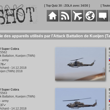
[ Top Quiz 30 : ZOLA avec 34/30 ]
[ Tout
ie des appareils utilisés par l'Attack Battalion de Kueijen (T
W Super Cobra
65562
ck Battalion, Kueijen (TWN)
- army
 176✓
ichard
-
14.12.2018
ijen (TWN) 2018
W Super Cobra
65563
ck Battalion, Kueijen (TWN)
- army
 137✓
ichard
-
14.12.2018