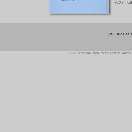
RCXY
:
Kue
[METAR Deauv
"Aucune reproduction, même partielle, autres qu