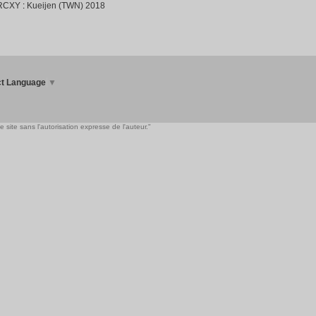
RCXY
:
Kueijen (TWN) 2018
ct Language
▼
 site sans l'autorisation expresse de l'auteur."