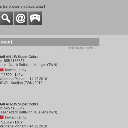
es les photos en diaporama ]
aiwan)
. . . 4 résultats trouvés . . .
Bell AH-1W Super Cobra
sn
:
555
/
165557
base
:
Attack Battalion, Kueijen (TWN)
Taiwan - army
n°11520 - 148✓
Stéphane Pichard
-
14.12.2018
RCXY
:
Kueijen (TWN) 2018
Bell AH-1W Super Cobra
sn
:
545
/
165547
base
:
Attack Battalion, Kueijen (TWN)
Taiwan - army
n°11519 - 116✓
Stéphane Pichard
-
14.12.2018