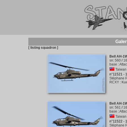
Galer
[ listing squadron ]
Bell AH-1
sn
:
560
/
1
base
:
Atta
Taiwan 
n°11521 -
Stéphane P
RCXY
:
Kue
Bell AH-1
sn
:
561
/
1
base
:
Atta
Taiwan 
n°11522 -
Stéphane P