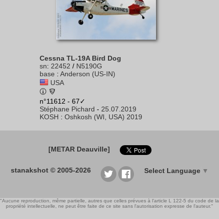
Cessna TL-19A Bird Dog
sn
:
22452
/
N5190G
base
:
Anderson (US-IN)
USA
n°11612 - 67✓
Stéphane Pichard
-
25.07.2019
KOSH
:
Oshkosh (WI, USA) 2019
[METAR Deauville]
stanakshot © 2005-2026
Select Language
▼
"Aucune reproduction, même partielle, autres que celles prévues à l'article L 122-5 du code de la
propriété intellectuelle, ne peut être faite de ce site sans l'autorisation expresse de l'auteur."