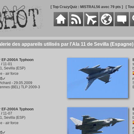
[ Top CrazyQuiz : MISTRAL56 avec 79 pts ]
[ To
lerie des appareils utilisés par l'Ala 11 de Sevilla (Espagne)
er EF-2000A Typhoon
1
/
11-01
1, Sevilla (ESP)
 - air force
385✓
ichard
-
29.05.2009
rennes (BEL) TLP 2009-3
er EF-2000A Typhoon
7
/
11-07
1, Sevilla (ESP)
 - air force
285✓