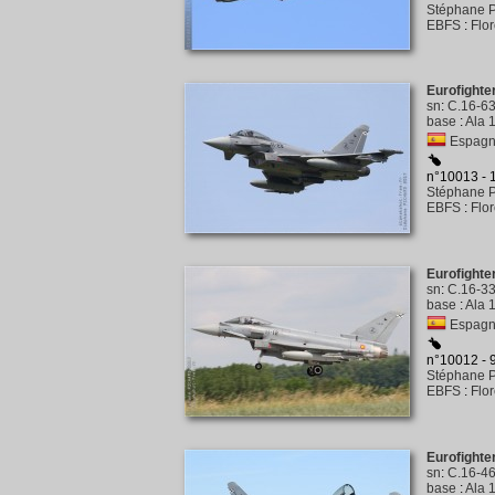
Stéphane P
EBFS
:
Flo
Eurofight
sn
:
C.16-6
base
:
Ala 1
Espagne
n°10013 -
Stéphane P
EBFS
:
Flo
Eurofight
sn
:
C.16-3
base
:
Ala 1
Espagne
n°10012 -
Stéphane P
EBFS
:
Flo
Eurofight
sn
:
C.16-4
base
:
Ala 1