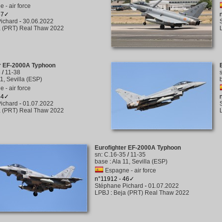
 - air force
47✓
ichard
-
30.06.2022
a (PRT) Real Thaw 2022
er EF-2000A Typhoon
8
/
11-38
1, Sevilla (ESP)
 - air force
54✓
ichard
-
01.07.2022
a (PRT) Real Thaw 2022
Eurofighter EF-2000A Typhoon
sn
:
C.16-35
/
11-35
base
:
Ala 11, Sevilla (ESP)
Espagne - air force
n°11912 - 46✓
Stéphane Pichard
-
01.07.2022
LPBJ
:
Beja (PRT) Real Thaw 2022