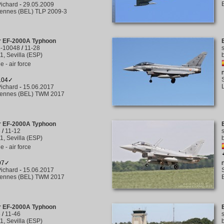
ichard
-
29.05.2009
rennes (BEL) TLP 2009-3
er EF-2000A Typhoon
3-10048
/
11-28
1, Sevilla (ESP)
 - air force
 104✓
ichard
-
15.06.2017
rennes (BEL) TWM 2017
er EF-2000A Typhoon
3
/
11-12
1, Sevilla (ESP)
 - air force
 97✓
ichard
-
15.06.2017
rennes (BEL) TWM 2017
er EF-2000A Typhoon
6
/
11-46
1, Sevilla (ESP)