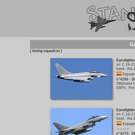
Ga
[ listing squadron ]
Eurofight
sn
:
C.16-2
base
:
Ala 1
Espagne
n°4269 - 
Stéphane P
EBFS
:
Flo
Eurofight
sn
:
C.16-2
base
:
Ala 1
Espagne
☆☆☆☆
n°4270 - 