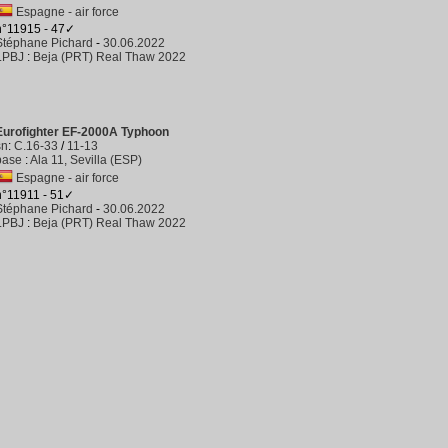
Espagne - air force
n°11915 - 47✓
Stéphane Pichard
-
30.06.2022
LPBJ
:
Beja (PRT) Real Thaw 2022
Eurofighter EF-2000A Typhoon
sn
:
C.16-33
/
11-13
base
:
Ala 11, Sevilla (ESP)
Espagne - air force
n°11911 - 51✓
Stéphane Pichard
-
30.06.2022
LPBJ
:
Beja (PRT) Real Thaw 2022