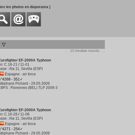
utes les photos en diaporama ]
▽
. . . 13 résultats trouvés . . .
Eurofighter EF-2000A Typhoon
sn
:
C.16-21
/
11-01
base
:
Ala 11, Sevilla (ESP)
Espagne - air force
n°4268 - 351✓
Stéphane Pichard
-
29.05.2009
EBFS
:
Florennes (BEL) TLP 2009-3
Eurofighter EF-2000A Typhoon
sn
:
C.16-28
/
11-08
base
:
Ala 11, Sevilla (ESP)
Espagne - air force
n°4271 - 254✓
Stéphane Pichard
-
29.05.2009