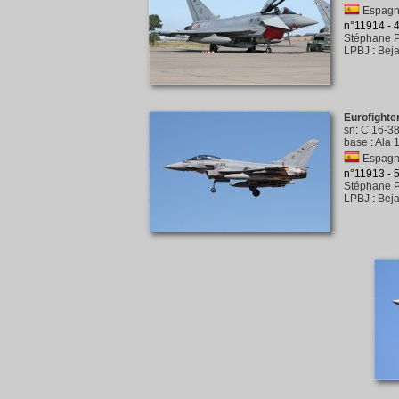
Espagne
n°11914 - 
Stéphane P
LPBJ
:
Bej
Eurofight
sn
:
C.16-3
base
:
Ala 1
Espagne
n°11913 - 
Stéphane P
LPBJ
:
Bej