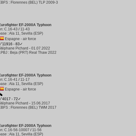
EBFS
:
Florennes (BEL) TLP 2009-3
Eurofighter EF-2000A Typhoon
sn
:
C.16-43
/
11-43
base
:
Ala 11, Sevilla (ESP)
Espagne - air force
n°11916 - 83✓
Stéphane Pichard
-
01.07.2022
LPBJ
:
Beja (PRT) Real Thaw 2022
Eurofighter EF-2000A Typhoon
sn
:
C.16-41
/
11-17
base
:
Ala 11, Sevilla (ESP)
Espagne - air force
n°4017 - 72✓
Stéphane Pichard
-
15.06.2017
EBFS
:
Florennes (BEL) TWM 2017
Eurofighter EF-2000A Typhoon
sn
:
C.16-56-10007
/
11-56
base
:
Ala 11, Sevilla (ESP)