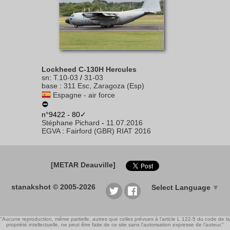
Lockheed C-130H Hercules
sn
:
T.10-03
/
31-03
base
:
311 Esc, Zaragoza (Esp)
Espagne - air force
n°9422 - 80✓
Stéphane Pichard
-
11.07.2016
EGVA
:
Fairford (GBR) RIAT 2016
[METAR Deauville]
stanakshot © 2005-2026
Select Language
▼
"Aucune reproduction, même partielle, autres que celles prévues à l'article L 122-5 du code de la
propriété intellectuelle, ne peut être faite de ce site sans l'autorisation expresse de l'auteur."