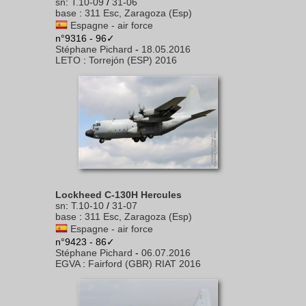
sn
:
T.10-09
/
31-06
base
:
311 Esc, Zaragoza (Esp)
Espagne - air force
n°9316 - 96✓
Stéphane Pichard
-
18.05.2016
LETO
:
Torrejón (ESP) 2016
Lockheed C-130H Hercules
sn
:
T.10-10
/
31-07
base
:
311 Esc, Zaragoza (Esp)
Espagne - air force
n°9423 - 86✓
Stéphane Pichard
-
06.07.2016
EGVA
:
Fairford (GBR) RIAT 2016