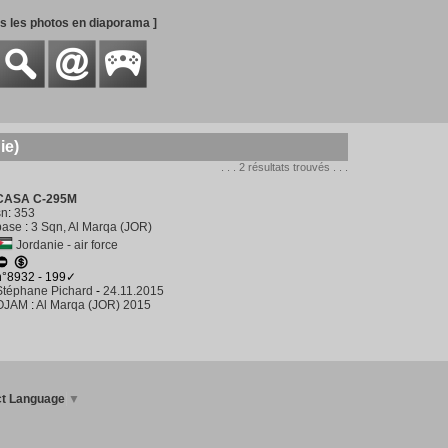
es les photos en diaporama ]
ie)
. . . 2 résultats trouvés . . .
CASA C-295M
sn
:
353
base
:
3 Sqn, Al Marqa (JOR)
Jordanie - air force
n°8932 - 199✓
Stéphane Pichard
-
24.11.2015
OJAM
:
Al Marqa (JOR) 2015
ct Language
▼