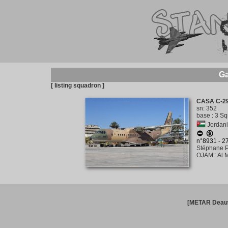
Ga
[ listing squadron ]
CASA C-2
sn
:
352
base
:
3 Sq
Jordanie
n°8931 - 
Stéphane P
OJAM
:
Al 
[METAR Deauv