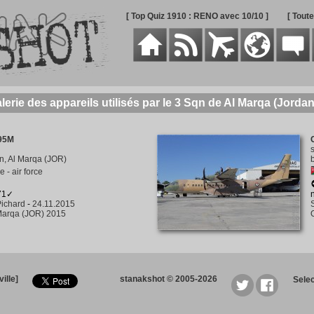
[ Top Quiz 1910 : RENO avec 10/10 ]
[ Tout
lerie des appareils utilisés par le 3 Sqn de Al Marqa (Jordan
95M
n, Al Marqa (JOR)
 - air force
271✓
ichard
-
24.11.2015
Marqa (JOR) 2015
ille]
stanakshot © 2005-2026
Sele