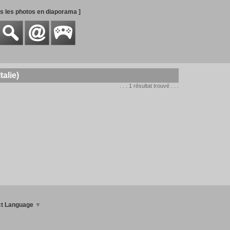
es les photos en diaporama ]
talie)
. . . 1 résultat trouvé . . .
ct Language
▼