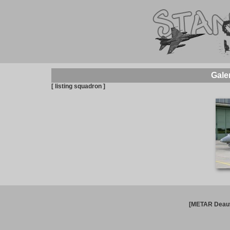
Galer
[ listing squadron ]
[METAR Deauv