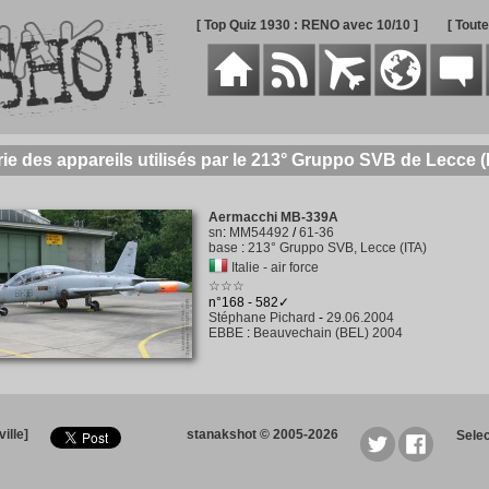
[ Top Quiz 1930 : RENO avec 10/10 ]
[ Tout
ie des appareils utilisés par le 213° Gruppo SVB de Lecce (I
Aermacchi MB-339A
sn
:
MM54492
/
61-36
base
:
213° Gruppo SVB, Lecce (ITA)
Italie - air force
☆☆☆
n°168 - 582✓
Stéphane Pichard
-
29.06.2004
EBBE
:
Beauvechain (BEL) 2004
ille]
stanakshot © 2005-2026
Sele