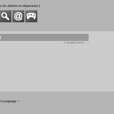
es les photos en diaporama ]
)
. . . 1 résultat trouvé . . .
ct Language
▼