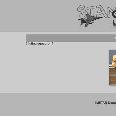
[ listing squadron ]
[METAR Deauv