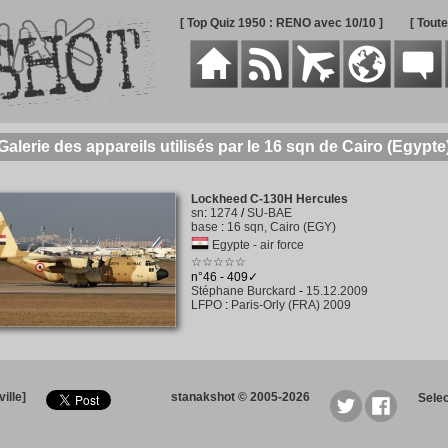
[ Top Quiz 1950 : RENO avec 10/10 ]
[ Tout
Galerie des appareils utilisés par le 16 sqn de Cairo (Egypte
Lockheed C-130H Hercules
sn
:
1274
/
SU-BAE
base
:
16 sqn, Cairo (EGY)
Egypte - air force
☆☆☆☆☆
n°46 - 409✓
Stéphane Burckard
-
15.12.2009
LFPO
:
Paris-Orly (FRA) 2009
ille]
stanakshot © 2005-2026
Sele