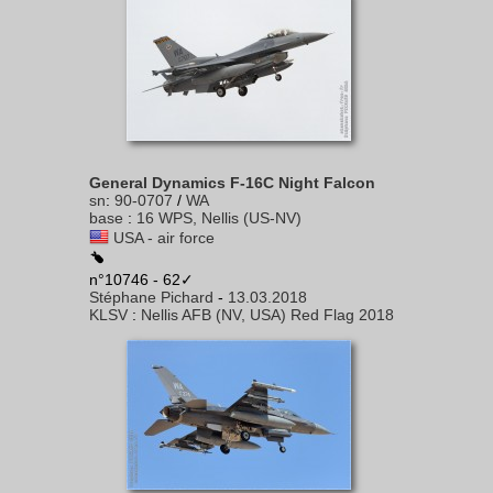
General Dynamics F-16C Night Falcon
sn
:
90-0707
/
WA
base
:
16 WPS, Nellis (US-NV)
USA - air force
n°10746 - 62✓
Stéphane Pichard
-
13.03.2018
KLSV
:
Nellis AFB (NV, USA) Red Flag 2018