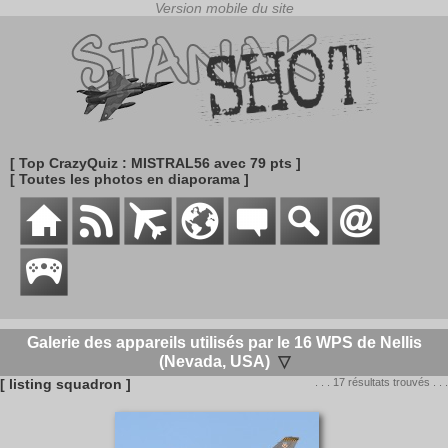
[ Top CrazyQuiz : MISTRAL56 avec 79 pts ]
[ Toutes les photos en diaporama ]
Galerie des appareils utilisés par le 16 WPS de Nellis
(Nevada, USA)
▽
[ listing squadron ]
. . . 17 résultats trouvés . . .