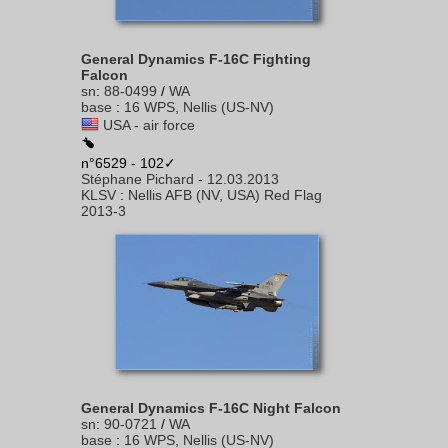
General Dynamics F-16C Fighting
Falcon
sn
:
88-0499
/
WA
base
:
16 WPS, Nellis (US-NV)
USA - air force
n°6529 - 102✓
Stéphane Pichard
-
12.03.2013
KLSV
:
Nellis AFB (NV, USA) Red Flag
2013-3
General Dynamics F-16C Night Falcon
sn
:
90-0721
/
WA
base
:
16 WPS, Nellis (US-NV)