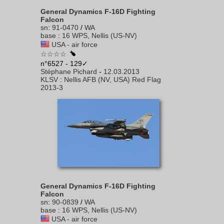
General Dynamics F-16D Fighting
Falcon
sn
:
91-0470
/
WA
base
:
16 WPS, Nellis (US-NV)
USA - air force
☆☆☆☆
n°6527 - 129✓
Stéphane Pichard
-
12.03.2013
KLSV
:
Nellis AFB (NV, USA) Red Flag
2013-3
General Dynamics F-16D Fighting
Falcon
sn
:
90-0839
/
WA
base
:
16 WPS, Nellis (US-NV)
USA - air force