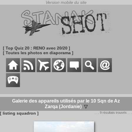
[ Top Quiz 20 : RENO avec 20/20 ]
[ Toutes les photos en diaporama ]
Galerie des appareils utilisés par le 10 Sqn de Az
Zarqa (Jordanie)
▽
[ listing squadron ]
. . . 9 résultats trouvés . . .