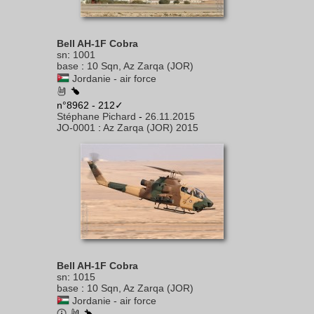
Bell AH-1F Cobra
sn
:
1001
base
:
10 Sqn, Az Zarqa (JOR)
Jordanie - air force
n°8962 - 212✓
Stéphane Pichard
-
26.11.2015
JO-0001
:
Az Zarqa (JOR) 2015
Bell AH-1F Cobra
sn
:
1015
base
:
10 Sqn, Az Zarqa (JOR)
Jordanie - air force