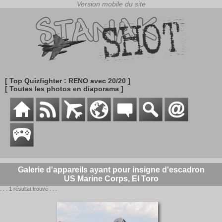
[ Top Quizfighter : RENO avec 20/20 ]
[ Toutes les photos en diaporama ]
Galerie d'appareils ayant pour insigne d'escadron
US Marine Corps, El Toro
. . . 1 résultat trouvé . . .