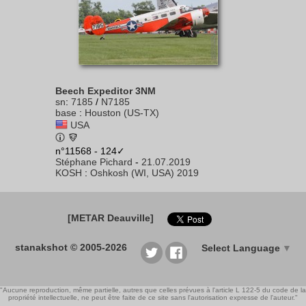
Beech Expeditor 3NM
sn
:
7185
/
N7185
base
:
Houston (US-TX)
USA
n°11568 - 124✓
Stéphane Pichard
-
21.07.2019
KOSH
:
Oshkosh (WI, USA) 2019
[METAR Deauville]
stanakshot © 2005-2026
Select Language
▼
"Aucune reproduction, même partielle, autres que celles prévues à l'article L 122-5 du code de la
propriété intellectuelle, ne peut être faite de ce site sans l'autorisation expresse de l'auteur."