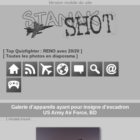
[ Top Quizfighter : RENO avec 20/20 ]
[ Toutes les photos en diaporama ]
Galerie d'appareils ayant pour insigne d'escadron
US Army Air Force, BD
. . . 1 résultat trouvé . . .