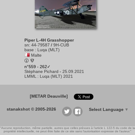
Piper L-4H Grasshopper
sn
:
44-79587
/
9H-CUB
base
:
Luqa (MLT)
Malte
n°559 - 262✓
Stéphane Pichard
-
25.09.2021
LMML
:
Luqa (MLT) 2021
[METAR Deauville]
stanakshot © 2005-2026
Select Language
▼
"Aucune reproduction, même partielle, autres que celles prévues à l'article L 122-5 du code de la
propriété intellectuelle, ne peut être faite de ce site sans l'autorisation expresse de l'auteur."