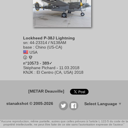
Lockheed P-38J Lightning
sn
:
44-23314
/
N138AM
base
:
Chino (US-CA)
USA
n°10573 - 389✓
Stéphane Pichard
-
11.03.2018
KNJK
:
El Centro (CA, USA) 2018
[METAR Deauville]
stanakshot © 2005-2026
Select Language
▼
"Aucune reproduction, même partielle, autres que celles prévues à l'article L 122-5 du code de la
propriété intellectuelle, ne peut être faite de ce site sans l'autorisation expresse de l'auteur."