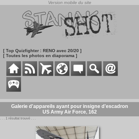
[ Top Quizfighter : RENO avec 20/20 ]
[ Toutes les photos en diaporama ]
Galerie d'appareils ayant pour insigne d'escadron
US Army Air Force, 162
. . . 1 résultat trouvé . . .