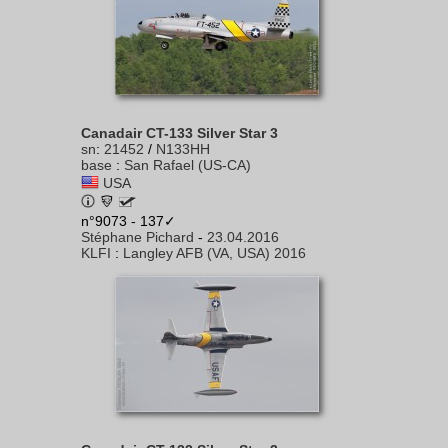
Canadair CT-133 Silver Star 3
sn
:
21452
/
N133HH
base
:
San Rafael (US-CA)
USA
n°9073 - 137✓
Stéphane Pichard
-
23.04.2016
KLFI
:
Langley AFB (VA, USA) 2016