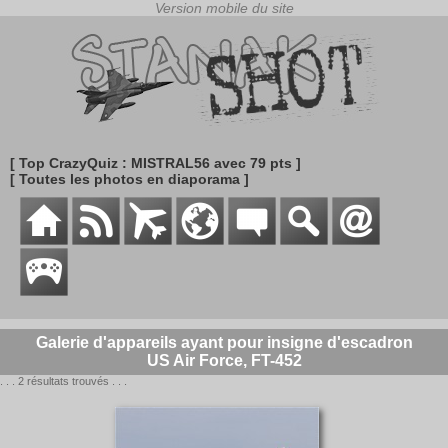
[ Top CrazyQuiz : MISTRAL56 avec 79 pts ]
[ Toutes les photos en diaporama ]
Galerie d'appareils ayant pour insigne d'escadron
US Air Force, FT-452
. . . 2 résultats trouvés . . .