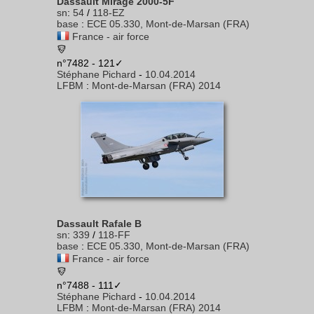
Dassault Mirage 2000-5F
sn
:
54
/
118-EZ
base
:
ECE 05.330, Mont-de-Marsan (FRA)
France - air force
n°7482 - 121✓
Stéphane Pichard
-
10.04.2014
LFBM
:
Mont-de-Marsan (FRA) 2014
Dassault Rafale B
sn
:
339
/
118-FF
base
:
ECE 05.330, Mont-de-Marsan (FRA)
France - air force
n°7488 - 111✓
Stéphane Pichard
-
10.04.2014
LFBM
:
Mont-de-Marsan (FRA) 2014