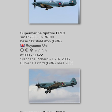
Supermarine Spitfire PR19
sn
:
PS853
/
G-RRGN
base
:
Bristol-Filton (GBR)
Royaume-Uni
☆☆☆☆
n°990 - 1142✓
Stéphane Pichard
-
16.07.2005
EGVA
:
Fairford (GBR) RIAT 2005