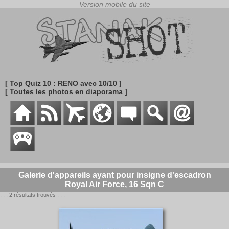
[ Top Quiz 10 : RENO avec 10/10 ]
[ Toutes les photos en diaporama ]
Galerie d'appareils ayant pour insigne d'escadron
Royal Air Force, 16 Sqn C
. . . 2 résultats trouvés . . .