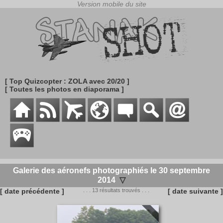
[ Top Quizcopter : ZOLA avec 20/20 ]
[ Toutes les photos en diaporama ]
Galerie des aéronefs photographiés le 30 septembre
2014
▽
[ date précédente ]
. . . 13 résultats trouvés . . .
[ date suivante ]