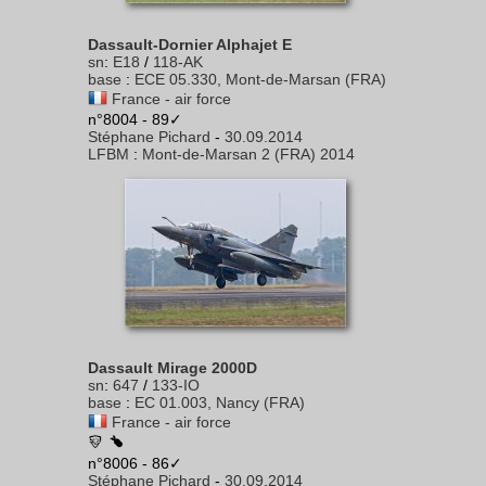
Dassault-Dornier Alphajet E
sn
:
E18
/
118-AK
base
:
ECE 05.330, Mont-de-Marsan (FRA)
France - air force
n°8004 - 89✓
Stéphane Pichard
-
30.09.2014
LFBM
:
Mont-de-Marsan 2 (FRA) 2014
Dassault Mirage 2000D
sn
:
647
/
133-IO
base
:
EC 01.003, Nancy (FRA)
France - air force
n°8006 - 86✓
Stéphane Pichard
-
30.09.2014