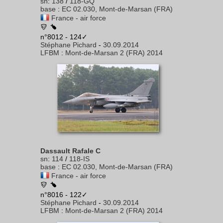
sn
:
138
/
118-GQ
base
:
EC 02.030, Mont-de-Marsan (FRA)
France - air force
n°8012 - 124✓
Stéphane Pichard
-
30.09.2014
LFBM
:
Mont-de-Marsan 2 (FRA) 2014
Dassault Rafale C
sn
:
114
/
118-IS
base
:
EC 02.030, Mont-de-Marsan (FRA)
France - air force
n°8016 - 122✓
Stéphane Pichard
-
30.09.2014
LFBM
:
Mont-de-Marsan 2 (FRA) 2014