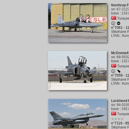
Northrop F
sn
:
67-212
base
:
133.
Turquie 
n°7061 - 1
Stéphane P
LTAN
:
Kony
McDonnell 
sn
:
68-053
base
:
132.
Turquie 
n°7059 - 1
Stéphane P
LTAN
:
Kony
Lockheed F
sn
:
94-010
base
:
192.
Turquie 
☆☆☆☆
n°7119 - 8
Stéphane P