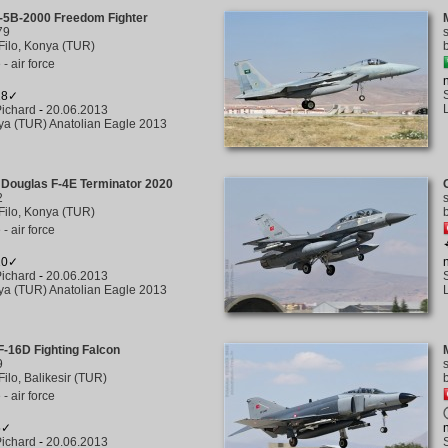
-5B-2000 Freedom Fighter
79
Filo, Konya (TUR)
- air force
18✓
ichard
-
20.06.2013
a (TUR) Anatolian Eagle 2013
Douglas F-4E Terminator 2020
2
Filo, Konya (TUR)
- air force
10✓
ichard
-
20.06.2013
a (TUR) Anatolian Eagle 2013
-16D Fighting Falcon
9
Filo, Balikesir (TUR)
- air force
5✓
ichard
-
20.06.2013