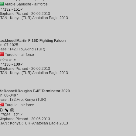
Arabie Saoudite - air force
n°7132 - 151✓
Stéphane Pichard
-
20.06.2013
LTAN
:
Konya (TUR) Anatolian Eagle 2013
Lockheed Martin F-16D Fighting Falcon
sn
:
07-1025
base
:
142.Filo, Akinci (TUR)
Turquie - air force
☆☆☆☆
✶
n°7136 - 100✓
Stéphane Pichard
-
20.06.2013
LTAN
:
Konya (TUR) Anatolian Eagle 2013
McDonnell Douglas F-4E Terminator 2020
sn
:
68-0497
base
:
132.Filo, Konya (TUR)
Turquie - air force
n°7056 - 121✓
Stéphane Pichard
-
20.06.2013
LTAN
:
Konya (TUR) Anatolian Eagle 2013