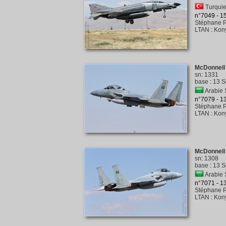
Turquie 
n°7049 - 
Stéphane P
LTAN
:
Kony
McDonnell
sn
:
1331
base
:
13 S
Arabie 
n°7079 - 
Stéphane P
LTAN
:
Kony
McDonnell
sn
:
1308
base
:
13 S
Arabie 
n°7071 - 
Stéphane P
LTAN
:
Kony