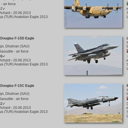
- air force
157✓
ichard
-
20.06.2013
a (TUR) Anatolian Eagle 2013
 Douglas F-15D Eagle
qn, Dhahran (SAU)
Saoudite - air force
139✓
ichard
-
20.06.2013
a (TUR) Anatolian Eagle 2013
 Douglas F-15C Eagle
qn, Dhahran (SAU)
Saoudite - air force
132✓
ichard
-
20.06.2013
a (TUR) Anatolian Eagle 2013