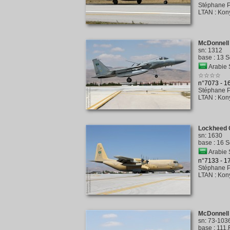
Stéphane P
LTAN
:
Kony
McDonnell
sn
:
1312
base
:
13 S
Arabie 
☆☆☆☆
n°7073 - 
Stéphane P
LTAN
:
Kony
Lockheed 
sn
:
1630
base
:
16 S
Arabie 
n°7133 - 
Stéphane P
LTAN
:
Kony
McDonnell 
sn
:
73-103
base
:
111.