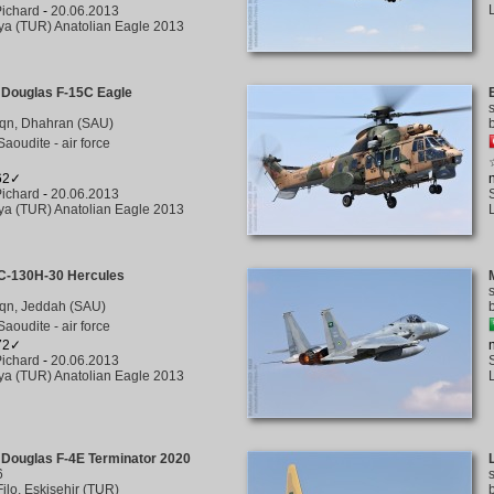
ichard
-
20.06.2013
a (TUR) Anatolian Eagle 2013
 Douglas F-15C Eagle
qn, Dhahran (SAU)
Saoudite - air force
162✓
ichard
-
20.06.2013
a (TUR) Anatolian Eagle 2013
C-130H-30 Hercules
qn, Jeddah (SAU)
Saoudite - air force
172✓
ichard
-
20.06.2013
a (TUR) Anatolian Eagle 2013
Douglas F-4E Terminator 2020
6
Filo, Eskişehir (TUR)