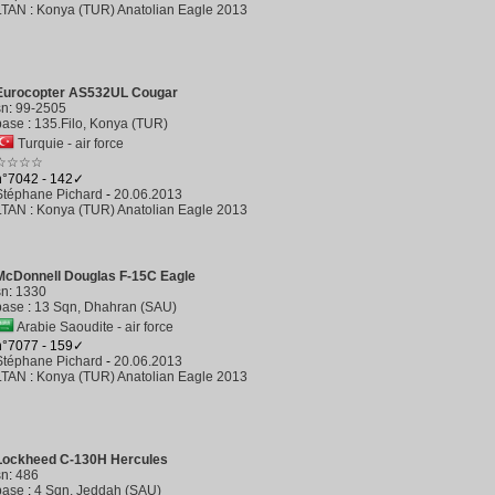
LTAN
:
Konya (TUR) Anatolian Eagle 2013
Eurocopter AS532UL Cougar
sn
:
99-2505
base
:
135.Filo, Konya (TUR)
Turquie - air force
☆☆☆☆
n°7042 - 142✓
Stéphane Pichard
-
20.06.2013
LTAN
:
Konya (TUR) Anatolian Eagle 2013
McDonnell Douglas F-15C Eagle
sn
:
1330
base
:
13 Sqn, Dhahran (SAU)
Arabie Saoudite - air force
n°7077 - 159✓
Stéphane Pichard
-
20.06.2013
LTAN
:
Konya (TUR) Anatolian Eagle 2013
Lockheed C-130H Hercules
sn
:
486
base
:
4 Sqn, Jeddah (SAU)