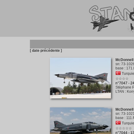
[ date précédente ]
McDonnell 
sn
:
73-102
base
:
171.
Turquie 
☆☆☆☆
n°7047 - 
Stéphane P
LTAN
:
Kony
McDonnell 
sn
:
73-102
base
:
111.
Turquie 
☆☆☆☆☆
n°7044 - 