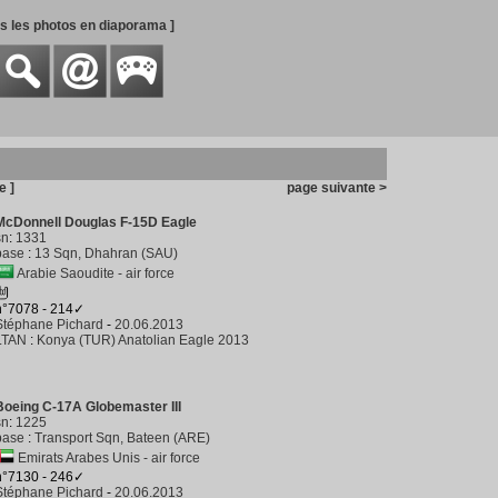
es les photos en diaporama ]
e ]
page suivante >
McDonnell Douglas F-15D Eagle
sn
:
1331
base
:
13 Sqn, Dhahran (SAU)
Arabie Saoudite - air force
n°7078 - 214✓
Stéphane Pichard
-
20.06.2013
LTAN
:
Konya (TUR) Anatolian Eagle 2013
Boeing C-17A Globemaster III
sn
:
1225
base
:
Transport Sqn, Bateen (ARE)
Emirats Arabes Unis - air force
n°7130 - 246✓
Stéphane Pichard
-
20.06.2013