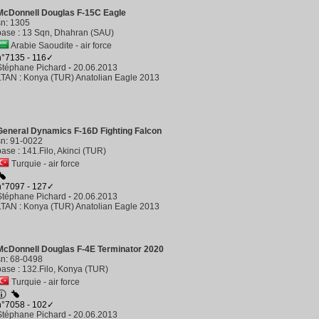
McDonnell Douglas F-15C Eagle
sn
:
1305
base
:
13 Sqn, Dhahran (SAU)
Arabie Saoudite - air force
n°7135 - 116✓
Stéphane Pichard
-
20.06.2013
LTAN
:
Konya (TUR) Anatolian Eagle 2013
General Dynamics F-16D Fighting Falcon
sn
:
91-0022
base
:
141.Filo, Akinci (TUR)
Turquie - air force
n°7097 - 127✓
Stéphane Pichard
-
20.06.2013
LTAN
:
Konya (TUR) Anatolian Eagle 2013
McDonnell Douglas F-4E Terminator 2020
sn
:
68-0498
base
:
132.Filo, Konya (TUR)
Turquie - air force
n°7058 - 102✓
Stéphane Pichard
-
20.06.2013