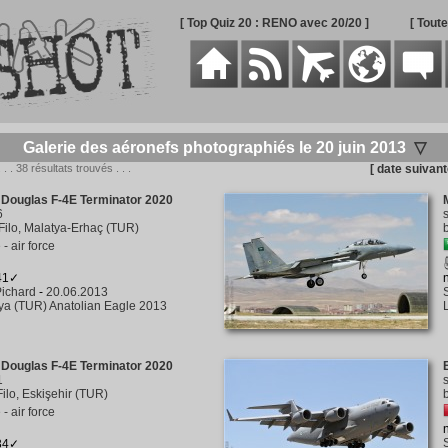
[ Top Quiz 20 : RENO avec 20/20 ]
[ Tout
Galerie des aéronefs photographiés le 20 juin 2013
▽
. . . 38 résultats trouvés . . .
[ date suivant
Douglas F-4E Terminator 2020
6
Filo, Malatya-Erhaç (TUR)
- air force
241✓
ichard
-
20.06.2013
a (TUR) Anatolian Eagle 2013
Douglas F-4E Terminator 2020
1
Filo, Eskişehir (TUR)
- air force
134✓