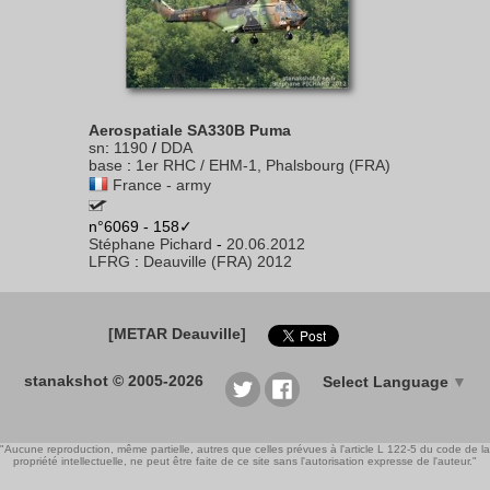
Aerospatiale SA330B Puma
sn
:
1190
/
DDA
base
:
1er RHC / EHM-1, Phalsbourg (FRA)
France - army
n°6069 - 158✓
Stéphane Pichard
-
20.06.2012
LFRG
:
Deauville (FRA) 2012
[METAR Deauville]
stanakshot © 2005-2026
Select Language
▼
"Aucune reproduction, même partielle, autres que celles prévues à l'article L 122-5 du code de la
propriété intellectuelle, ne peut être faite de ce site sans l'autorisation expresse de l'auteur."