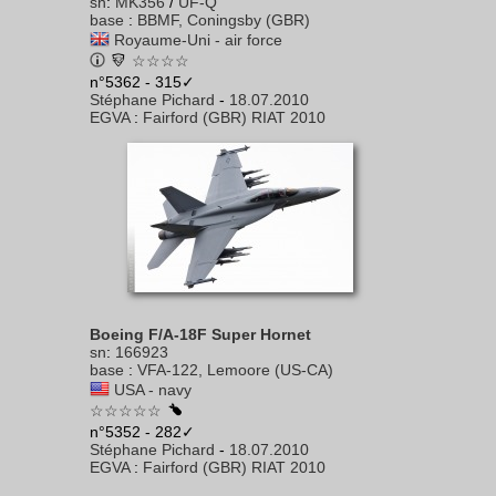
sn
:
MK356
/
UF-Q
base
:
BBMF, Coningsby (GBR)
Royaume-Uni - air force
☆☆☆☆
n°5362 - 315✓
Stéphane Pichard
-
18.07.2010
EGVA
:
Fairford (GBR) RIAT 2010
Boeing F/A-18F Super Hornet
sn
:
166923
base
:
VFA-122, Lemoore (US-CA)
USA - navy
☆☆☆☆☆
n°5352 - 282✓
Stéphane Pichard
-
18.07.2010
EGVA
:
Fairford (GBR) RIAT 2010