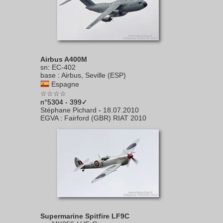
Airbus A400M
sn
:
EC-402
base
:
Airbus, Seville (ESP)
Espagne
☆☆☆☆
n°5304 - 399✓
Stéphane Pichard
-
18.07.2010
EGVA
:
Fairford (GBR) RIAT 2010
Supermarine Spitfire LF9C