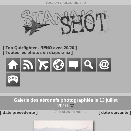
[ Top Quizfighter : RENO avec 20/20 ]
[ Toutes les photos en diaporama ]
Galerie des aéronefs photographiés le 13 juillet
2010
▽
[ date précédente ]
. . . 7 résultats trouvés . . .
[ date suivante ]