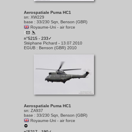
Aerospatiale Puma HC1
sn
:
XW229
base
:
33/230 Sqn, Benson (GBR)
Royaume-Uni - air force
1
n°5215 - 233✓
Stéphane Pichard
-
13.07.2010
EGUB
:
Benson (GBR) 2010
Aerospatiale Puma HC1
sn
:
ZA937
base
:
33/230 Sqn, Benson (GBR)
Royaume-Uni - air force
n°5217 - 190✓