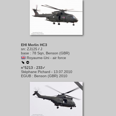
EHI Merlin HC3
sn
:
ZJ125
/
J
base
:
78 Sqn, Benson (GBR)
Royaume-Uni - air force
n°5213 - 233✓
Stéphane Pichard
-
13.07.2010
EGUB
:
Benson (GBR) 2010