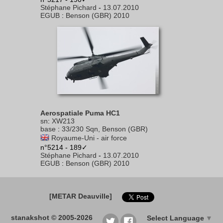
Stéphane Pichard
-
13.07.2010
EGUB
:
Benson (GBR) 2010
Aerospatiale Puma HC1
sn
:
XW213
base
:
33/230 Sqn, Benson (GBR)
Royaume-Uni - air force
n°5214 - 189✓
Stéphane Pichard
-
13.07.2010
EGUB
:
Benson (GBR) 2010
[METAR Deauville]
stanakshot © 2005-2026
Select Language
▼