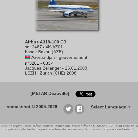
Airbus A319-100 CJ
sn
:
2487
/
4K-AZ01
base
:
Bakou (AZE)
Azerbaïdjan - gouvernement
n°3261 - 633✓
Jacques Bellanger
-
25.01.2008
LSZH
:
Zurich (CHE) 2008
[METAR Deauville]
stanakshot © 2005-2026
Select Language
▼
"Aucune reproduction, même partielle, autres que celles prévues à l'article L 122-5 du code de la
propriété intellectuelle, ne peut être faite de ce site sans l'autorisation expresse de l'auteur."