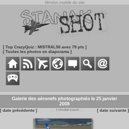
[ Top CrazyQuiz : MISTRAL56 avec 79 pts ]
[ Toutes les photos en diaporama ]
Galerie des aéronefs photographiés le 25 janvier
2008
[ date précédente ]
. . . 1 résultat trouvé . . .
[ date suivante ]