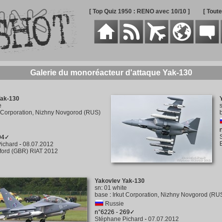
[ Top Quiz 1950 : RENO avec 10/10 ]
[ Tout
Galerie du monoréacteur d'attaque Yak-130
Yak-130
e
t Corporation, Nizhny Novgorod (RUS)
294✓
ichard
-
08.07.2012
rford (GBR) RIAT 2012
Yakovlev Yak-130
sn
:
01 white
base
:
Irkut Corporation, Nizhny Novgorod (RU
Russie
n°6226 - 269✓
Stéphane Pichard
-
07.07.2012