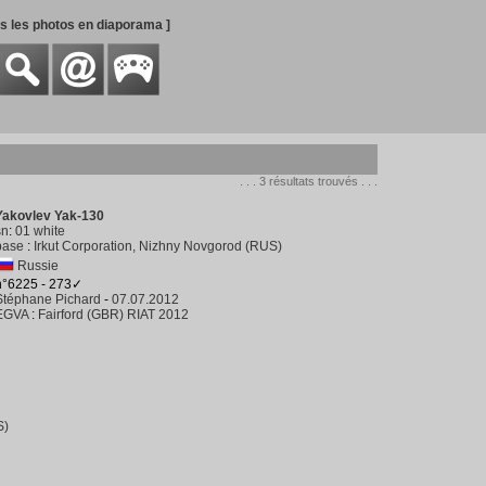
es les photos en diaporama ]
. . . 3 résultats trouvés . . .
Yakovlev Yak-130
sn
:
01 white
base
:
Irkut Corporation, Nizhny Novgorod (RUS)
Russie
n°6225 - 273✓
Stéphane Pichard
-
07.07.2012
EGVA
:
Fairford (GBR) RIAT 2012
S)