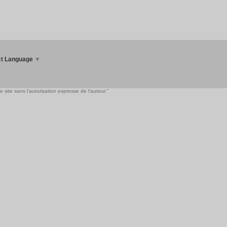
ct Language
▼
 site sans l'autorisation expresse de l'auteur."