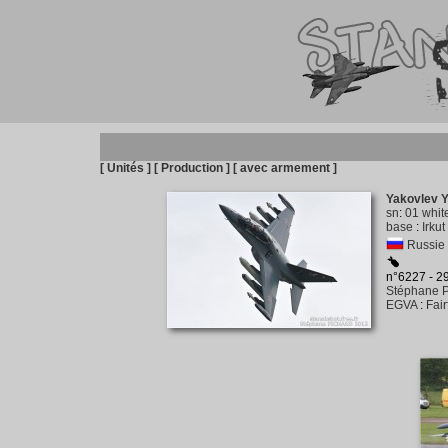
[ Unités ]
[ Production ]
[ avec armement ]
Yakovlev 
sn
:
01 whit
base
:
Irku
Russie
n°6227 - 
Stéphane P
EGVA
:
Fai