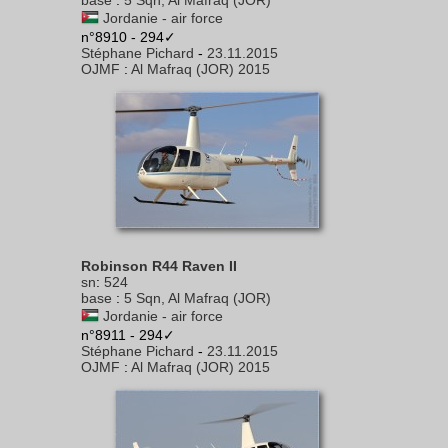
base
:
5 Sqn, Al Mafraq (JOR)
Jordanie - air force
n°8910 - 294✓
Stéphane Pichard
-
23.11.2015
OJMF
:
Al Mafraq (JOR) 2015
Robinson R44 Raven II
sn
:
524
base
:
5 Sqn, Al Mafraq (JOR)
Jordanie - air force
n°8911 - 294✓
Stéphane Pichard
-
23.11.2015
OJMF
:
Al Mafraq (JOR) 2015