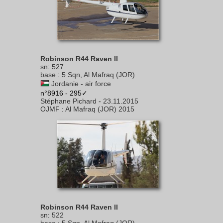
Robinson R44 Raven II
sn
:
527
base
:
5 Sqn, Al Mafraq (JOR)
Jordanie - air force
n°8916 - 295✓
Stéphane Pichard
-
23.11.2015
OJMF
:
Al Mafraq (JOR) 2015
Robinson R44 Raven II
sn
:
522