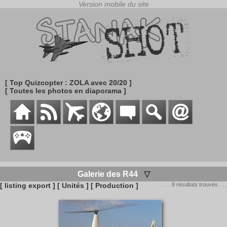
[ Top Quizcopter : ZOLA avec 20/20 ]
[ Toutes les photos en diaporama ]
Galerie des R44
▽
[ listing export ]
[ Unités ]
[ Production ]
. . . 8 résultats trouvés . . .