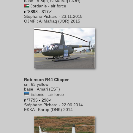
base
:
5 Sqn, Al Mafraq (JOR)
Jordanie - air force
n°8898 - 317✓
Stéphane Pichard
-
23.11.2015
OJMF
:
Al Mafraq (JOR) 2015
Robinson R44 Clipper
sn
:
63 yellow
base
:
Ämari (EST)
Estonie - air force
n°7795 - 298✓
Stéphane Pichard
-
22.06.2014
EKKA
:
Karup (DNK) 2014