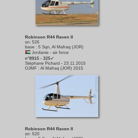
Robinson R44 Raven II
sn
:
526
base
:
5 Sqn, Al Mafraq (JOR)
Jordanie - air force
n°8915 - 325✓
Stéphane Pichard
-
23.11.2015
OJMF
:
Al Mafraq (JOR) 2015
Robinson R44 Raven II
sn
:
520