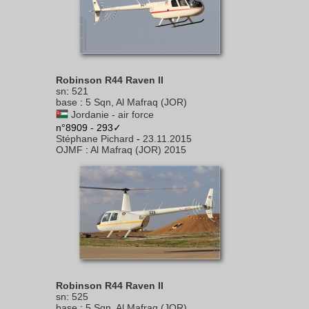
Robinson R44 Raven II
sn
:
521
base
:
5 Sqn, Al Mafraq (JOR)
Jordanie - air force
n°8909 - 293✓
Stéphane Pichard
-
23.11.2015
OJMF
:
Al Mafraq (JOR) 2015
Robinson R44 Raven II
sn
:
525
base
:
5 Sqn, Al Mafraq (JOR)