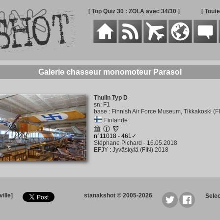
[ Top Quiz 30 : ZOLA avec 34/30 ]
[ Tout
Galerie chasseur monomoteur Parasol
Thulin Typ D
sn
:
F1
base
:
Finnish Air Force Museum, Tikkakoski (F
Finlande
n°11018 - 461✓
Stéphane Pichard
-
16.05.2018
EFJY
:
Jyväskylä (FIN) 2018
ille]
stanakshot © 2005-2026
Sele