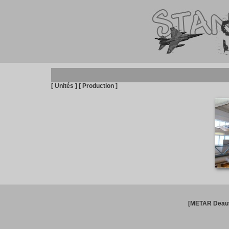
[ Unités ]
[ Production ]
[METAR Deauv