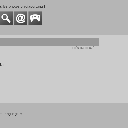
es les photos en diaporama ]
. . . 1 résultat trouvé . . .
IN)
ct Language
▼