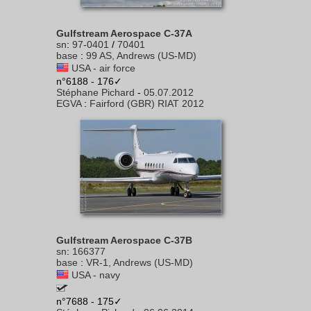
Gulfstream Aerospace C-37A
sn
:
97-0401
/
70401
base
:
99 AS, Andrews (US-MD)
USA - air force
n°6188 - 176✓
Stéphane Pichard
-
05.07.2012
EGVA
:
Fairford (GBR) RIAT 2012
Gulfstream Aerospace C-37B
sn
:
166377
base
:
VR-1, Andrews (US-MD)
USA - navy
n°7688 - 175✓