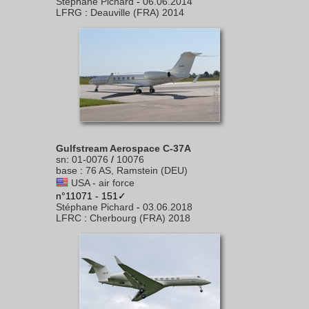
Stéphane Pichard
-
06.06.2014
LFRG
:
Deauville (FRA) 2014
Gulfstream Aerospace C-37A
sn
:
01-0076
/
10076
base
:
76 AS, Ramstein (DEU)
USA - air force
n°11071 - 151✓
Stéphane Pichard
-
03.06.2018
LFRC
:
Cherbourg (FRA) 2018