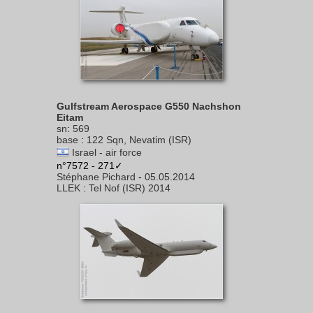
Gulfstream Aerospace G550 Nachshon
Eitam
sn
:
569
base
:
122 Sqn, Nevatim (ISR)
Israel - air force
n°7572 - 271✓
Stéphane Pichard
-
05.05.2014
LLEK
:
Tel Nof (ISR) 2014