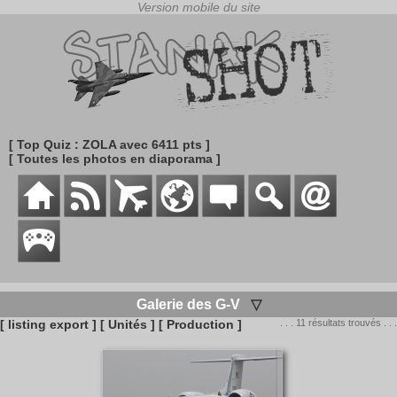
[ Top Quiz : ZOLA avec 6411 pts ]
[ Toutes les photos en diaporama ]
Galerie des G-V
▽
[ listing export ]
[ Unités ]
[ Production ]
. . . 11 résultats trouvés . . .