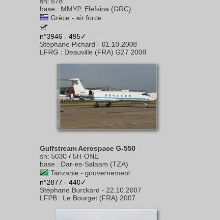
sn
:
678
base
:
MMYP, Elefsina (GRC)
Grèce - air force
n°3946 - 495✓
Stéphane Pichard
-
01.10.2008
LFRG
:
Deauville (FRA) G27 2008
Gulfstream Aerospace G-550
sn
:
5030
/
5H-ONE
base
:
Dar-es-Salaam (TZA)
Tanzanie - gouvernement
n°2877 - 440✓
Stéphane Burckard
-
22.10.2007
LFPB
:
Le Bourget (FRA) 2007