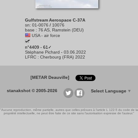
Gulfstream Aerospace C-37A
sn
:
01-0076
/
10076
base
:
76 AS, Ramstein (DEU)
USA - air force
n°4409 - 61✓
Stéphane Pichard
-
03.06.2022
LFRC
:
Cherbourg (FRA) 2022
[METAR Deauville]
stanakshot © 2005-2026
Select Language
▼
"Aucune reproduction, même partielle, autres que celles prévues à l'article L 122-5 du code de la
propriété intellectuelle, ne peut être faite de ce site sans l'autorisation expresse de l'auteur."