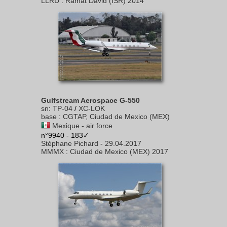
LLRD
:
Ramat David (ISR) 2014
Gulfstream Aerospace G-550
sn
:
TP-04
/
XC-LOK
base
:
CGTAP, Ciudad de Mexico (MEX)
Mexique - air force
n°9940 - 183✓
Stéphane Pichard
-
29.04.2017
MMMX
:
Ciudad de Mexico (MEX) 2017