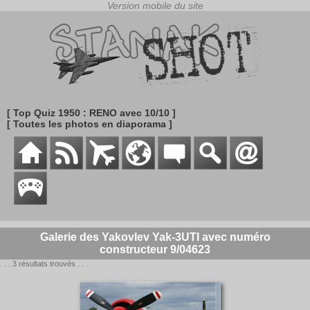
[ Top Quiz 1950 : RENO avec 10/10 ]
[ Toutes les photos en diaporama ]
Galerie des Yakovlev Yak-3UTI avec numéro
constructeur 9/04623
. . . 3 résultats trouvés . . .