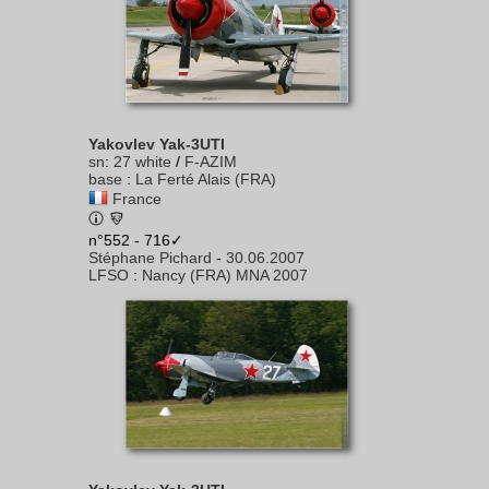
Yakovlev Yak-3UTI
sn
:
27 white
/
F-AZIM
base
:
La Ferté Alais (FRA)
France
n°552 - 716✓
Stéphane Pichard
-
30.06.2007
LFSO
:
Nancy (FRA) MNA 2007