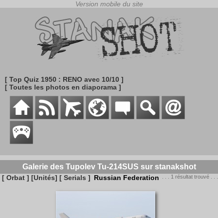
[ Top Quiz 1950 : RENO avec 10/10 ]
[ Toutes les photos en diaporama ]
Galerie des Tupolev Tu-214SUS sur stanakshot
[ Orbat ]
[Unités]
[ Serials ]
Russian Federation
. . . 1 résultat trouvé . . .