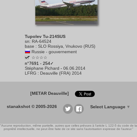
Tupolev Tu-214SUS
sn
:
RA-64524
base
:
SLO Rossiya, Vnukovo (RUS)
Russie - gouvernement
☆☆☆☆
n°7691 - 254✓
Stéphane Pichard
-
06.06.2014
LFRG
:
Deauville (FRA) 2014
[METAR Deauville]
stanakshot © 2005-2026
Select Language
▼
"Aucune reproduction, même partielle, autres que celles prévues à l'article L 122-5 du code de la
propriété intellectuelle, ne peut être faite de ce site sans l'autorisation expresse de l'auteur."