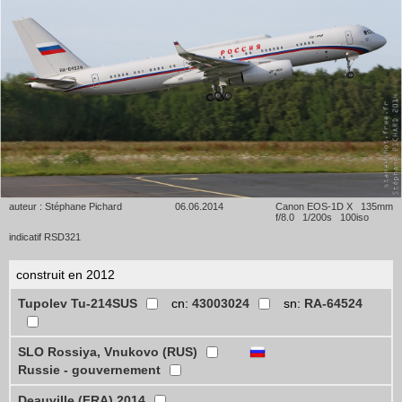
auteur : Stéphane Pichard
06.06.2014
Canon EOS-1D X 135mm
f/8.0 1/200s 100iso
indicatif RSD321
construit en 2012
Tupolev Tu-214SUS
cn:
43003024
sn:
RA-64524
SLO Rossiya, Vnukovo (RUS)
Russie - gouvernement
Deauville (FRA) 2014