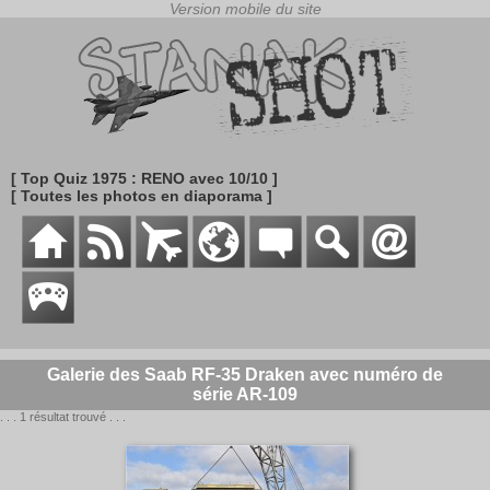
[ Top Quiz 1975 : RENO avec 10/10 ]
[ Toutes les photos en diaporama ]
Galerie des Saab RF-35 Draken avec numéro de
série AR-109
. . . 1 résultat trouvé . . .