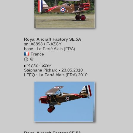
Royal Aircraft Factory SE.5A
sn
:
A8898
/
F-AZCY
base
:
La Ferté Alais (FRA)
France
n°4772 - 519✓
Stéphane Pichard
-
23.05.2010
LFFQ
:
La Ferté Alais (FRA) 2010