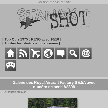
[ Top Quiz 1975 : RENO avec 10/10 ]
[ Toutes les photos en diaporama ]
Galerie des Royal Aircraft Factory SE.5A avec
numéro de série A8898
. . . 2 résultats trouvés . . .