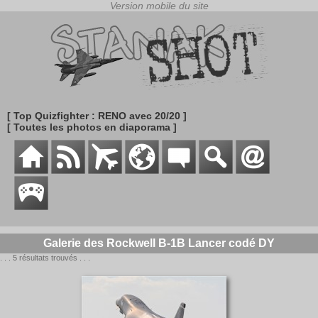
[ Top Quizfighter : RENO avec 20/20 ]
[ Toutes les photos en diaporama ]
Galerie des Rockwell B-1B Lancer codé DY
. . . 5 résultats trouvés . . .