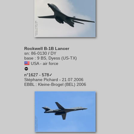
Rockwell B-1B Lancer
sn
:
86-0130
/
DY
base
:
9 BS, Dyess (US-TX)
USA - air force
n°1627 - 578✓
Stéphane Pichard
-
21.07.2006
EBBL
:
Kleine-Brogel (BEL) 2006