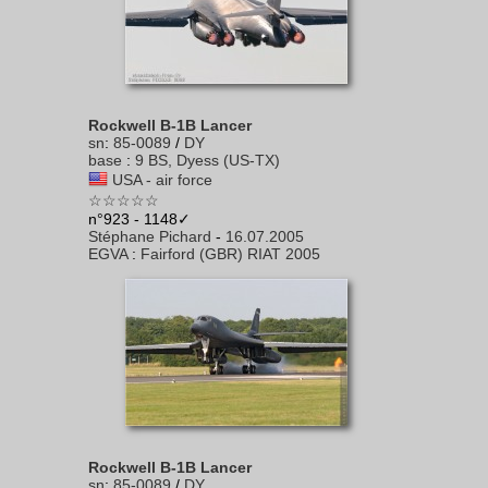
Rockwell B-1B Lancer
sn
:
85-0089
/
DY
base
:
9 BS, Dyess (US-TX)
USA - air force
☆☆☆☆☆
n°923 - 1148✓
Stéphane Pichard
-
16.07.2005
EGVA
:
Fairford (GBR) RIAT 2005
Rockwell B-1B Lancer
sn
:
85-0089
/
DY