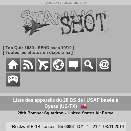
[ Top Quiz 1930 : RENO avec 10/10 ]
[ Toutes les photos en diaporama ]
Liste des appareils du 28 BS de l'USAF basés à
Dyess (US-TX)
28th Bomber Squadron - United States Air Force
Rockwell B-1B Lancer
85-0088
DY
1
212
03.11.2014