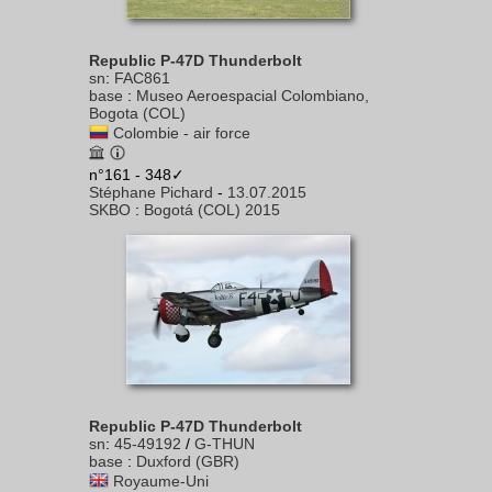
Republic P-47D Thunderbolt
sn
:
FAC861
base
:
Museo Aeroespacial Colombiano,
Bogota (COL)
Colombie - air force
n°161 - 348✓
Stéphane Pichard
-
13.07.2015
SKBO
:
Bogotá (COL) 2015
Republic P-47D Thunderbolt
sn
:
45-49192
/
G-THUN
base
:
Duxford (GBR)
Royaume-Uni