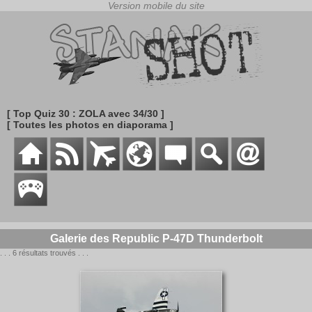
[ Top Quiz 30 : ZOLA avec 34/30 ]
[ Toutes les photos en diaporama ]
Galerie des Republic P-47D Thunderbolt
. . . 6 résultats trouvés . . .