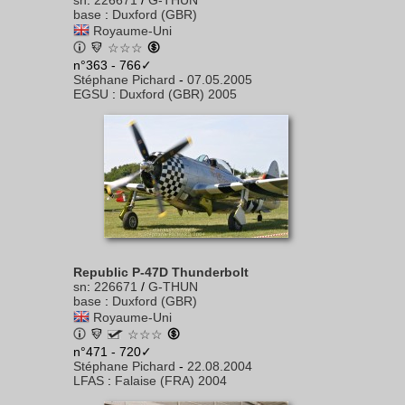
sn
:
226671
/
G-THUN
base
:
Duxford (GBR)
Royaume-Uni
☆☆☆
n°363 - 766✓
Stéphane Pichard
-
07.05.2005
EGSU
:
Duxford (GBR) 2005
Republic P-47D Thunderbolt
sn
:
226671
/
G-THUN
base
:
Duxford (GBR)
Royaume-Uni
☆☆☆
n°471 - 720✓
Stéphane Pichard
-
22.08.2004
LFAS
:
Falaise (FRA) 2004