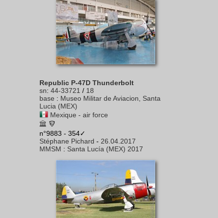
Republic P-47D Thunderbolt
sn
:
44-33721
/
18
base
:
Museo Militar de Aviacion, Santa
Lucia (MEX)
Mexique - air force
n°9883 - 354✓
Stéphane Pichard
-
26.04.2017
MMSM
:
Santa Lucía (MEX) 2017