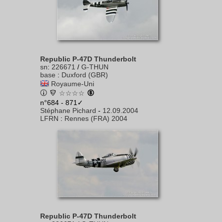
Republic P-47D Thunderbolt
sn
:
226671
/
G-THUN
base
:
Duxford (GBR)
Royaume-Uni
☆☆☆☆
n°684 - 871✓
Stéphane Pichard
-
12.09.2004
LFRN
:
Rennes (FRA) 2004
Republic P-47D Thunderbolt