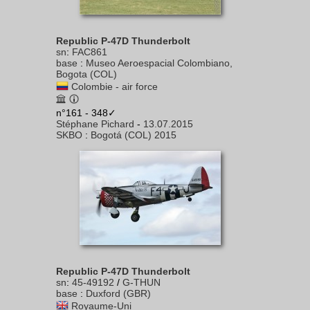
Republic P-47D Thunderbolt
sn
:
FAC861
base
:
Museo Aeroespacial Colombiano,
Bogota (COL)
Colombie - air force
n°161 - 348✓
Stéphane Pichard
-
13.07.2015
SKBO
:
Bogotá (COL) 2015
Republic P-47D Thunderbolt
sn
:
45-49192
/
G-THUN
base
:
Duxford (GBR)
Royaume-Uni