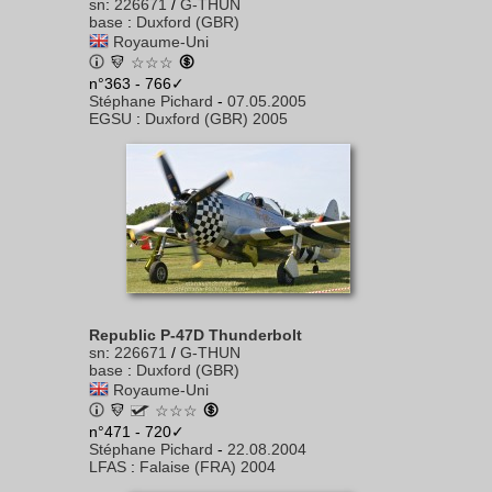
sn
:
226671
/
G-THUN
base
:
Duxford (GBR)
Royaume-Uni
☆☆☆
n°363 - 766✓
Stéphane Pichard
-
07.05.2005
EGSU
:
Duxford (GBR) 2005
Republic P-47D Thunderbolt
sn
:
226671
/
G-THUN
base
:
Duxford (GBR)
Royaume-Uni
☆☆☆
n°471 - 720✓
Stéphane Pichard
-
22.08.2004
LFAS
:
Falaise (FRA) 2004