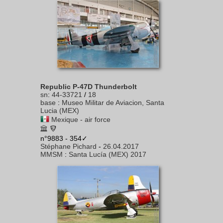
Republic P-47D Thunderbolt
sn
:
44-33721
/
18
base
:
Museo Militar de Aviacion, Santa
Lucia (MEX)
Mexique - air force
n°9883 - 354✓
Stéphane Pichard
-
26.04.2017
MMSM
:
Santa Lucía (MEX) 2017