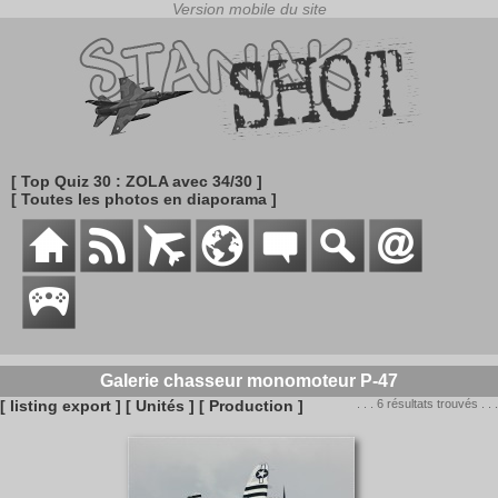
[ Top Quiz 30 : ZOLA avec 34/30 ]
[ Toutes les photos en diaporama ]
Galerie chasseur monomoteur P-47
[ listing export ]
[ Unités ]
[ Production ]
. . . 6 résultats trouvés . . .