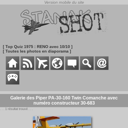
[ Top Quiz 1975 : RENO avec 10/10 ]
[ Toutes les photos en diaporama ]
Galerie des Piper PA-30-160 Twin Comanche avec
numéro constructeur 30-683
. . . 1 résultat trouvé . . .