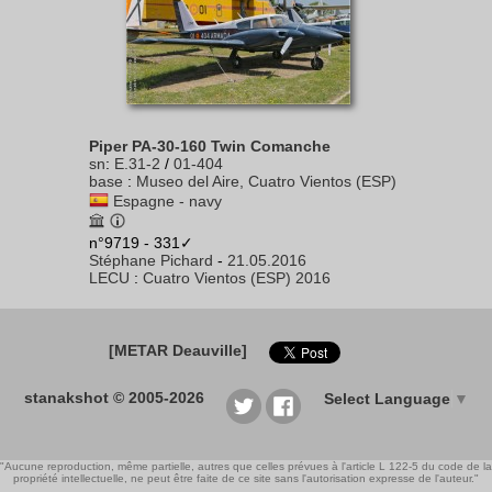
Piper PA-30-160 Twin Comanche
sn
:
E.31-2
/
01-404
base
:
Museo del Aire, Cuatro Vientos (ESP)
Espagne - navy
n°9719 - 331✓
Stéphane Pichard
-
21.05.2016
LECU
:
Cuatro Vientos (ESP) 2016
[METAR Deauville]
stanakshot © 2005-2026
Select Language
▼
"Aucune reproduction, même partielle, autres que celles prévues à l'article L 122-5 du code de la
propriété intellectuelle, ne peut être faite de ce site sans l'autorisation expresse de l'auteur."