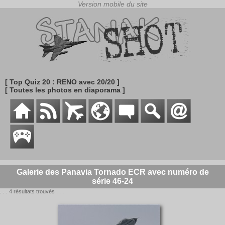
[ Top Quiz 20 : RENO avec 20/20 ]
[ Toutes les photos en diaporama ]
Galerie des Panavia Tornado ECR avec numéro de
série 46-24
. . . 4 résultats trouvés . . .