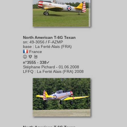
North American T-6G Texan
sn
:
49-3056
/
F-AZMP
base
:
La Ferté Alais (FRA)
France
n°3555 - 338✓
Stéphane Pichard
-
01.06.2008
LFFQ
:
La Ferté Alais (FRA) 2008