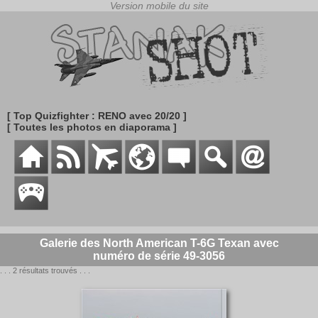
[ Top Quizfighter : RENO avec 20/20 ]
[ Toutes les photos en diaporama ]
Galerie des North American T-6G Texan avec
numéro de série 49-3056
. . . 2 résultats trouvés . . .