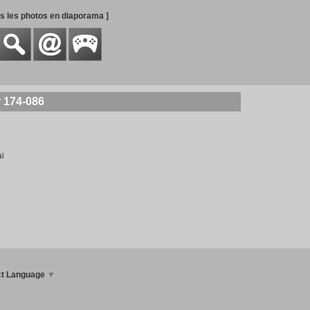
es les photos en diaporama ]
 174-086
i
ct Language
▼