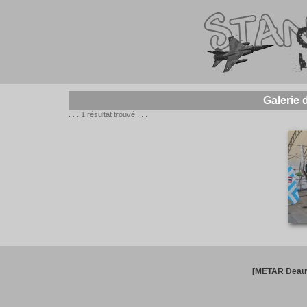
Galerie 
. . . 1 résultat trouvé . . .
[METAR Deauv