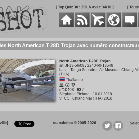
[ Top Quiz 30 : ZOLA avec 34/30 ]
[ Tout
des North American T-28D Trojan avec numéro constructeur
North American T-28D Trojan
sn
:
JF13-56/08
/
22404/0-13548
base
:
Tango Squadron Air Museum, Chiang Ma
(THA)
Thaïlande
n°10403 - 93✓
Stéphane Pichard
-
10.01.2018
VTCC
:
Chiang Mai (THA) 2018
ille]
stanakshot © 2005-2026
Sele