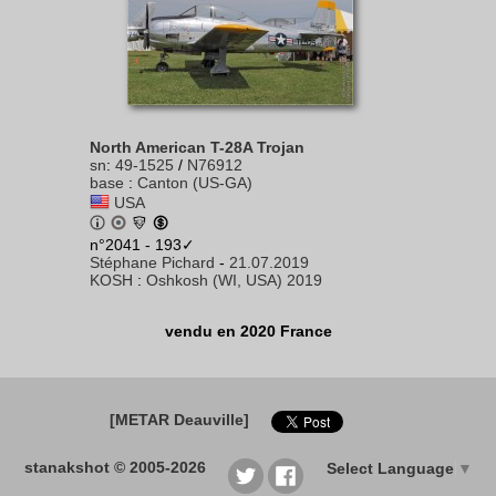
North American T-28A Trojan
sn
:
49-1525
/
N76912
base
:
Canton (US-GA)
USA
n°2041 - 193✓
Stéphane Pichard
-
21.07.2019
KOSH
:
Oshkosh (WI, USA) 2019
vendu en 2020 France
[METAR Deauville]
stanakshot © 2005-2026
Select Language
▼