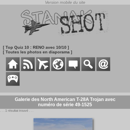
[ Top Quiz 10 : RENO avec 10/10 ]
[ Toutes les photos en diaporama ]
Galerie des North American T-28A Trojan avec
numéro de série 49-1525
. . . 1 résultat trouvé . . .