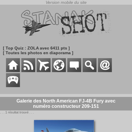
[ Top Quiz : ZOLA avec 6411 pts ]
[ Toutes les photos en diaporama ]
Galerie des North American FJ-4B Fury avec
numéro constructeur 209-151
. . . 1 résultat trouvé . . .