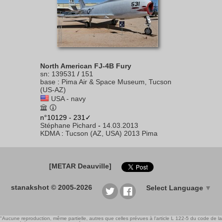
North American FJ-4B Fury
sn
:
139531
/
151
base
:
Pima Air & Space Museum, Tucson
(US-AZ)
USA - navy
n°10129 - 231✓
Stéphane Pichard
-
14.03.2013
KDMA
:
Tucson (AZ, USA) 2013 Pima
[METAR Deauville]
stanakshot © 2005-2026
Select Language
▼
"Aucune reproduction, même partielle, autres que celles prévues à l'article L 122-5 du code de la